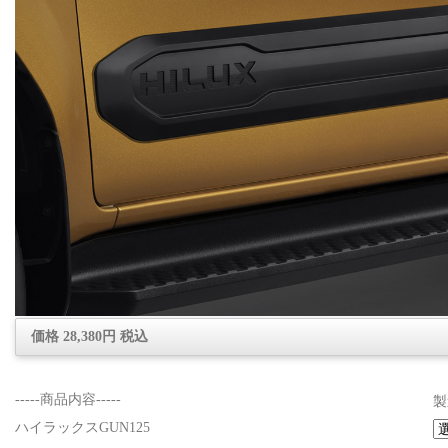
価格 28,380円 税込
-----商品内容-----
製
ハイラックスGUN125