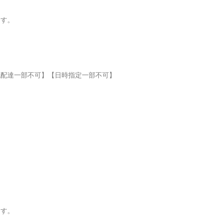
ます。
祝配達一部不可】【日時指定一部不可】
ます。