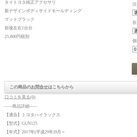
タイトヨタ純正アクセサリ
注
新デザインボディサイドモールディング
マットブラック
在
前後左右1台分
25,800円税別
個
この商品の
お問合せ
はこちらから
口コミを見る(0)
-----商品詳細-----
【適合】トヨタハイラックス
【型式】GUN125
【年式】2017年(平成29年)9月～