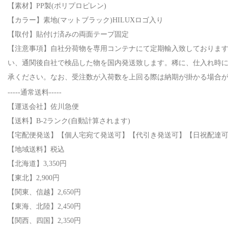
【素材】PP製(ポリプロピレン)
【カラー】素地(マットブラック)HILUXロゴ入り
【取付】貼付け済みの両面テープ固定
【注意事項】自社分荷物を専用コンテナにて定期輸入致しております
い、通関後自社で検品した物を国内発送致します。稀に、仕入れ時
承ください。なお、受注数が入荷数を上回る際は納期が掛かる場合
-----通常送料-----
【運送会社】佐川急便
【送料】B-2ランク(自動計算されます)
【宅配便発送】【個人宅宛て発送可】【代引き発送可】【日祝配達可
【地域送料】税込
【北海道】3,350円
【東北】2,900円
【関東、信越】2,650円
【東海、北陸】2,450円
【関西、四国】2,350円