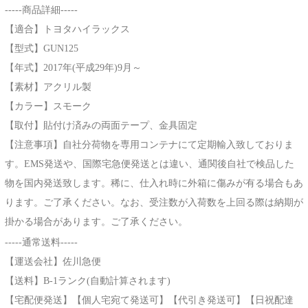
-----商品詳細-----
【適合】トヨタハイラックス
【型式】GUN125
【年式】2017年(平成29年)9月～
【素材】アクリル製
【カラー】スモーク
【取付】貼付け済みの両面テープ、金具固定
【注意事項】自社分荷物を専用コンテナにて定期輸入致しておりま
す。EMS発送や、国際宅急便発送とは違い、通関後自社で検品した
物を国内発送致します。稀に、仕入れ時に外箱に傷みが有る場合もあ
ります。ご了承ください。なお、受注数が入荷数を上回る際は納期が
掛かる場合があります。ご了承ください。
-----通常送料-----
【運送会社】佐川急便
【送料】B-1ランク(自動計算されます)
【宅配便発送】【個人宅宛て発送可】【代引き発送可】【日祝配達