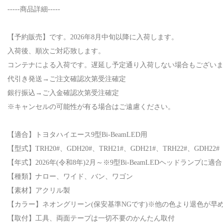
-----商品詳細-----
【予約販売】です。2026年8月中旬以降に入荷します。
入荷後、順次ご対応致します。
コンテナによる入荷です。遅延し予定通り入荷しない場合もござい
代引き発送→ご注文確認次第受注確定
銀行振込→ご入金確認次第受注確定
※キャンセルの可能性が有る場合はご遠慮ください。
【適合】トヨタハイエース9型Bi-BeamLED用
【型式】TRH20#、GDH20#、TRH21#、GDH21#、TRH22#、GDH22#
【年式】2026年(令和8年)2月～※9型Bi-BeamLEDヘッドランプに適合
【種類】ナロー、ワイド、バン、ワゴン
【素材】アクリル製
【カラー】ネオングリーン(保安基準NGです)※他の色より退色が早
【取付】工具、両面テープは一切不要のかんたん取付