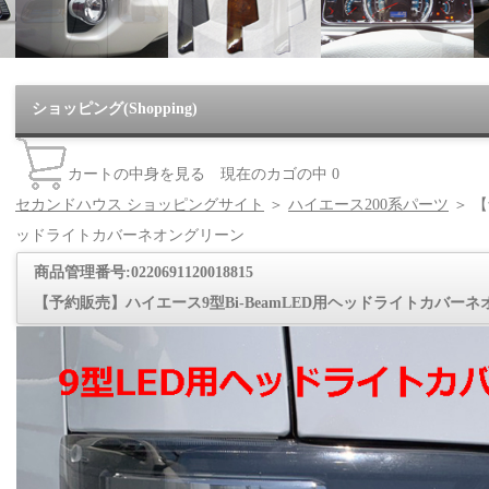
ショッピング(Shopping)
カートの中身を見る
現在のカゴの中
0
セカンドハウス ショッピングサイト
＞
ハイエース200系パーツ
＞ 【
ッドライトカバーネオングリーン
商品管理番号:0220691120018815
【予約販売】ハイエース9型Bi-BeamLED用ヘッドライトカバー