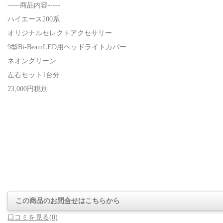
-----商品内容-----
ハイエース200系
オリジナルセレクトアクセサリー
9型Bi-BeamLED用ヘッドライトカバー
ネオングリーン
左右セット1台分
23,000円税別
この商品の
お問合せ
はこちらから
口コミを見る(0)