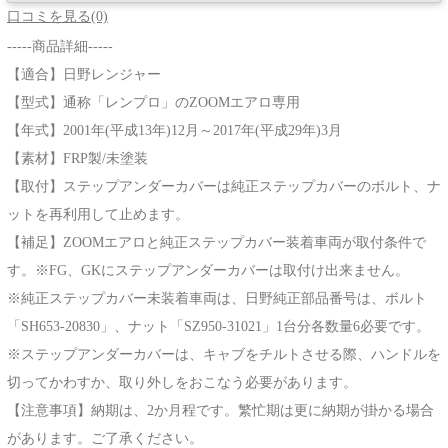
口コミを見る(0)
-----商品詳細-----
【適合】日野レンジャー
【型式】通称「レンプロ」のZOOMエアロ専用
【年式】2001年(平成13年)12月～2017年(平成29年)3月
【素材】FRP製/未塗装
【取付】ステップアンダーカバーは純正ステップカバーのボルト、ナ
ットを再利用して止めます。
【補足】ZOOMエアロと純正ステップカバー装着車両が取付条件で
す。※FG、GKにステップアンダーカバーは取付け出来ません。
※純正ステップカバー未装着車両は、日野純正部品番号は、ボルト
「SH653-20830」、ナット「SZ950-31021」1台分各数量6必要です。
※ステップアンダーカバーは、キャブをチルトさせる際、ハンドルを
切ってかわすか、取り外しをおこなう必要があります。
【注意事項】納期は、2か月程です。繁忙期は更に納期が掛かる場合
があります。ご了承ください。